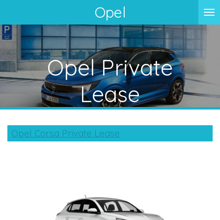
Opel
Ga
direct
naar
de
Opel Private
hoofdinhoud
Lease
Opel Corsa Private Lease